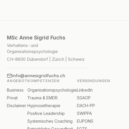
MSc Anne Sigrid Fuchs
Verhaltens- und
Organisationspsychologie
CH-8600 Dübendorf | Zürich | Schweiz
info@annesigridfuchs.ch
ANGEBOT
KOMPETENZEN
VERBINDUNGEN
Business
Organisationspsychologie
LinkedIn
Privat
Trauma & EMDR
SGAOP
Disclaimer
Hypnosetherapie
DACH-PP
Positive Leadership
SWIPPA
Systemisches Coaching
EUPONS
Betriebliche Gesundheit
EGTE