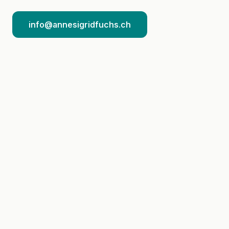
info@annesigridfuchs.ch
Organisationspsychologie
Verhaltens- und Organisationspsychologie